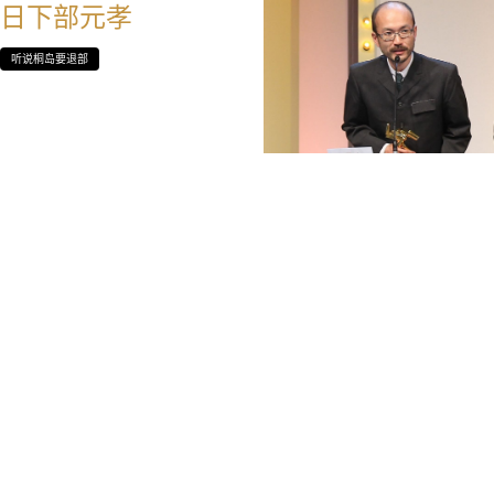
日下部元孝
听说桐岛要退部