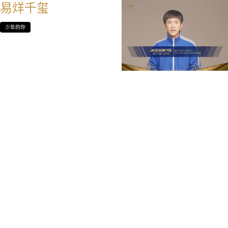
易烊千玺
少年的你