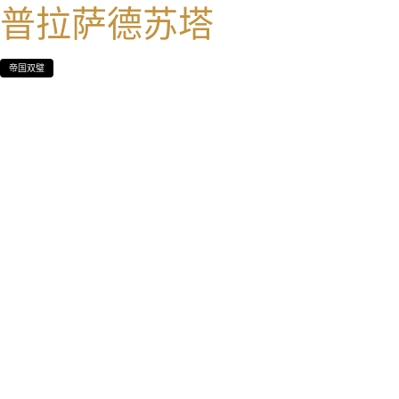
普拉萨德苏塔
帝国双璧