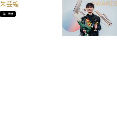
朱芸编
破。地狱