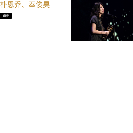
朴恩乔、奉俊昊
母亲