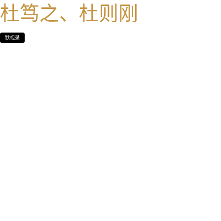
杜笃之、杜则刚
默视录