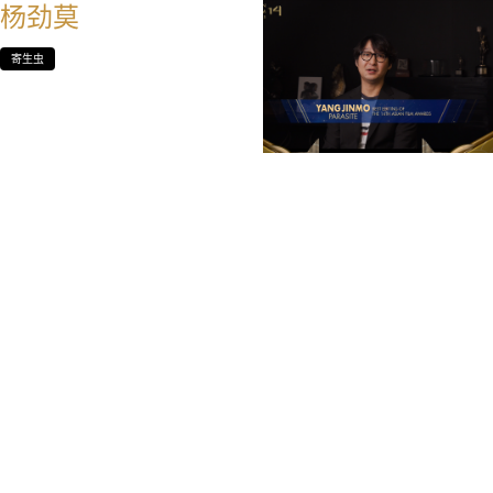
杨劲莫
寄生虫