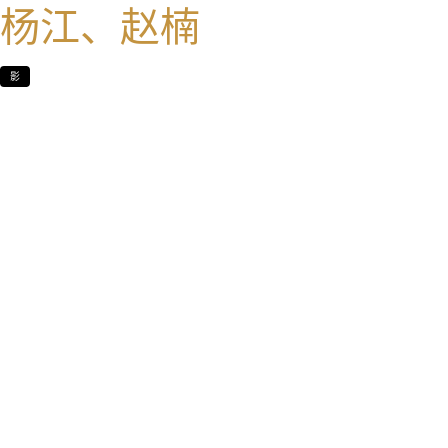
杨江、赵楠
影