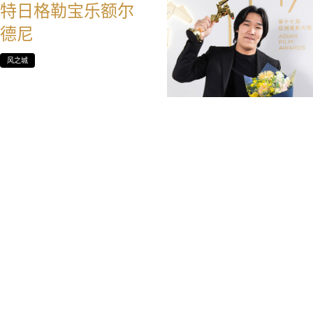
特日格勒宝乐额尔
德尼
风之城