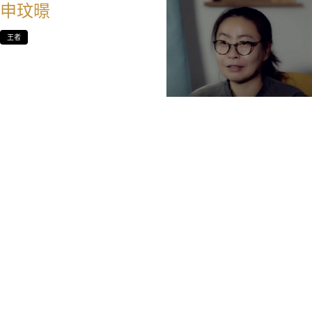
申玟暻
王者