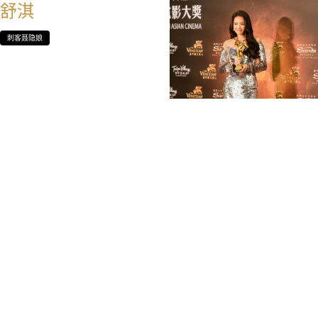
舒淇
刺客聂隐娘