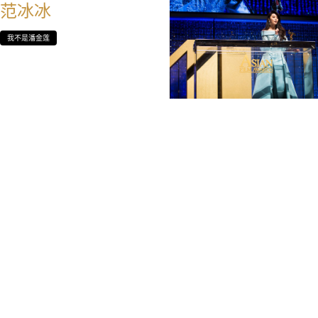
范冰冰
我不是潘金莲