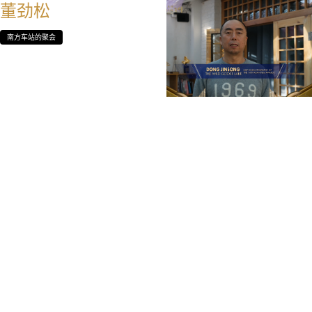
董劲松
南方车站的聚会