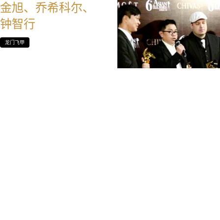
金旭、乔希科尔、
钟智行
龙门飞甲