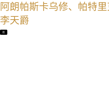
阿朗帕斯卡乌修、帕特里
李天爵
脸