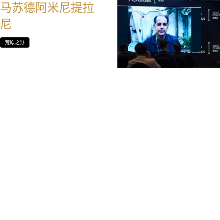
马苏德阿米尼提拉
尼
荒原之野