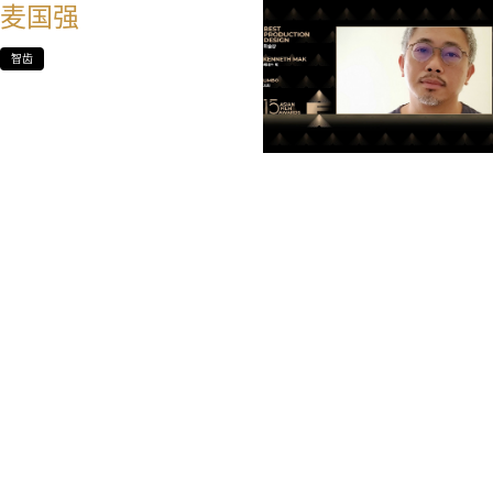
麦国强
智齿