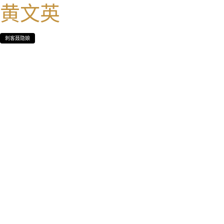
黄文英
刺客聂隐娘