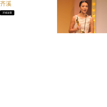
齐溪
浮城谜事