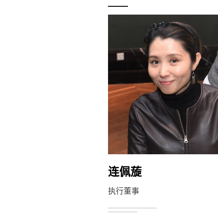
连佩蔙
执行董事