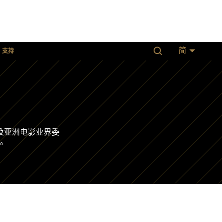
支持
简
及亚洲电影业界委
。