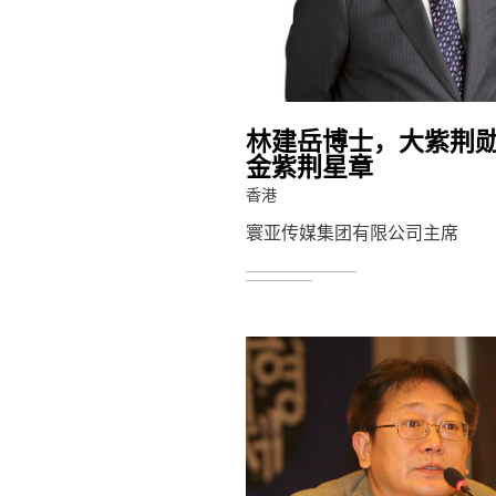
林建岳博士，大紫荆
金紫荆星章
香港
寰亚传媒集团有限公司主席