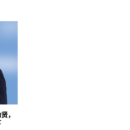
勋贤，
士