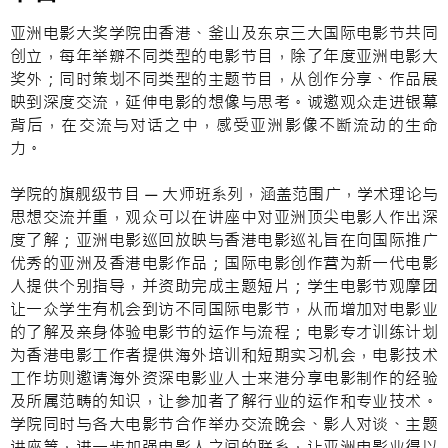
亚洲电影大奖学院由香港、釜山及东京三大国际电影节共同
创立，每年举辧不同类型的电影节目，除了年度亚洲电影大
奖外；同时策划不同类型的主题节目，从创作分享、作品展
映到深度交流，延伸电影的想像与思考。诚邀观众走进银幕
背后，在交流与对话之中，感受亚洲影像不断流动的生命
力。
学院的旗舰级节目 — 大师班系列，涵盖范围广，学术理论与
思想交流并重，观众可以在讲座中对亚洲顶尖电影人作出深
度了解；亚洲电影巡回放映与香港电影巡礼旨在向国际推广
优秀的亚洲及香港电影作品；国际电影创作营为新一代电影
人提供个别指导，并资助完成主题短片；学生电影节观摩团
让一众学生有机会到访不同国际电影节，从而增加对电影业
的了解及亲身体验电影节的运作与流程；电影专才训练计划
为香港电影工作者提供海外培训和短期实习机会，电影技术
工作坊则邀请海外资深电影业人士来港分享电影制作的经验
及所属范畴的知识，让参加者了解行业的运作和专业技术。
学院同时与各大电影节合作举办交流晚会、影人对谈、主题