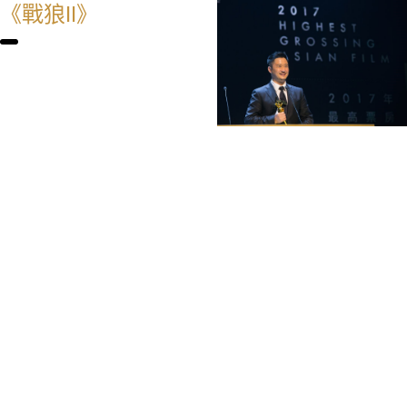
《戰狼II》