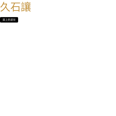
久石讓
崖上的波兒