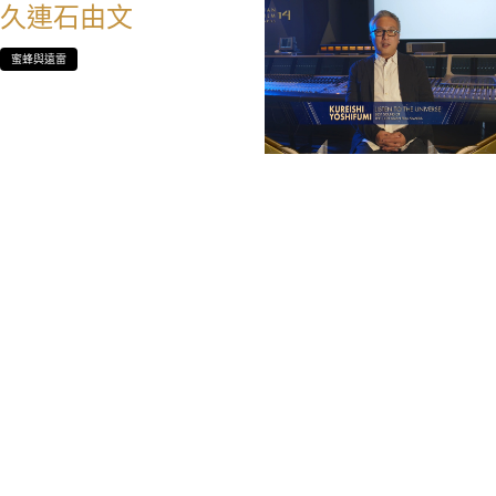
久連石由文
蜜蜂與遠雷