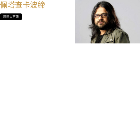
佩塔查卡波締
戀戀大吉嶺