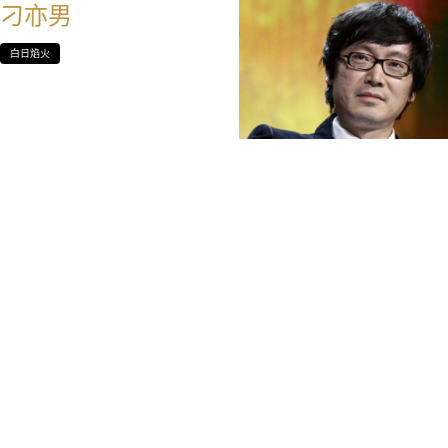
刁亦男
白日焰火