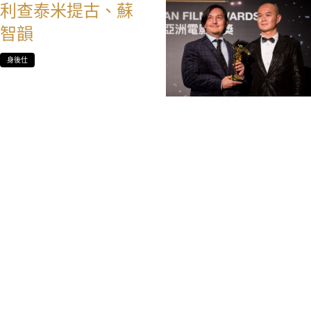
利查泰米提古、蘇
智韻
身後仕