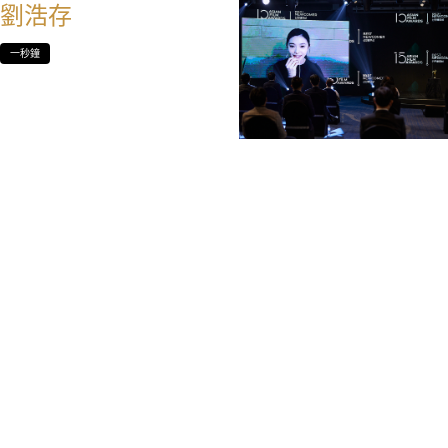
劉浩存
一秒鐘