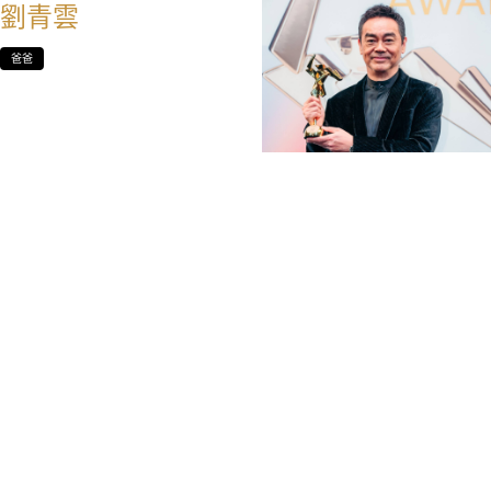
劉青雲
爸爸