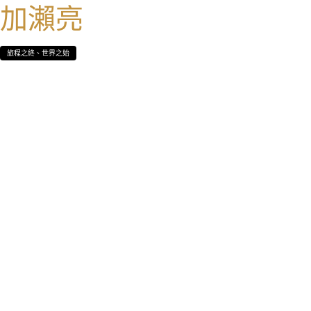
加瀨亮
旅程之終、世界之始