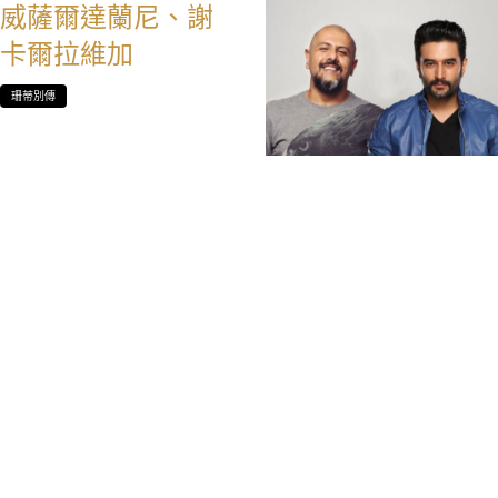
威薩爾達蘭尼、謝
卡爾拉維加
珊蒂別傳