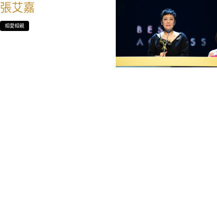
張艾嘉
相愛相親