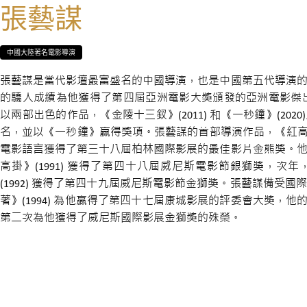
張藝謀
中國大陸著名電影導演
張藝謀是當代影壇最富盛名的中國導演，也是中國第五代導演
的驕人成績為他獲得了第四屆亞洲電影大獎頒發的亞洲電影傑
以兩部出色的作品，《金陵十三釵》(2011) 和《一秒鐘》(20
名，並以《一秒鐘》赢得獎項。張藝謀的首部導演作品，《紅高粱》
電影語言獲得了第三十八屆柏林國際影展的最佳影片金熊獎。
高掛》(1991) 獲得了第四十八屆威尼斯電影節銀獅獎，次
(1992) 獲得了第四十九屆威尼斯電影節金獅獎。張藝謀備受
著》(1994) 為他贏得了第四十七屆康城影展的評委會大獎，他的《
第二次為他獲得了威尼斯國際影展金獅獎的殊榮。