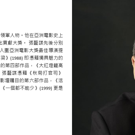
的領軍人物。他在亞洲電影史上
出貢獻大獎。 張藝謀先後分别
20)入圍亞洲電影大獎最佳導演提
(1988) 即憑藉獨具魅力的
他的第四部作品，《大紅燈籠高
年，張藝謀憑藉《秋菊打官司》
國際影壇矚目的第六部作品，《活
一個都不能少》(1999) 更是