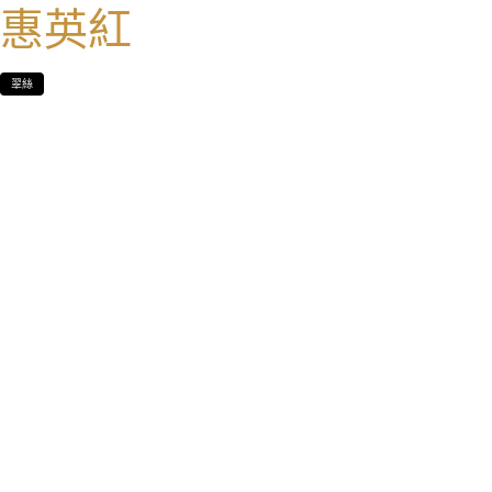
惠英紅
翠絲