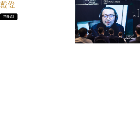
戴偉
狂舞派3