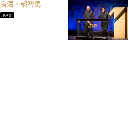
房濤、郝智禹
長江圖