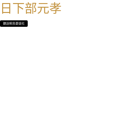
日下部元孝
聽說桐島要退社