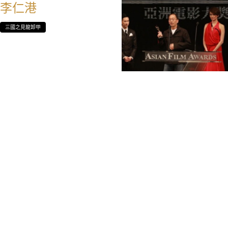
李仁港
三國之見龍卸甲