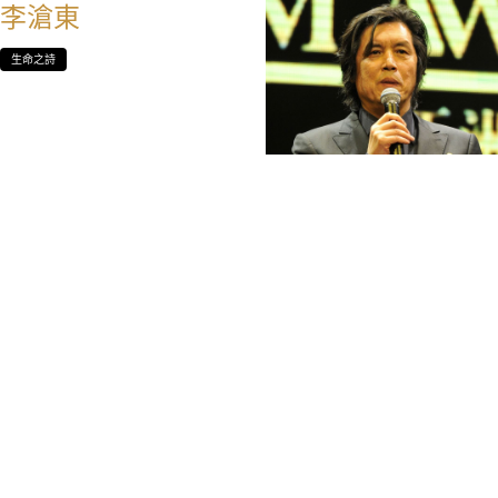
李滄東
生命之詩