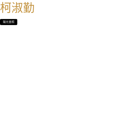
柯淑勤
陽光普照