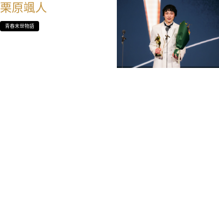
栗原颯人
青春末世物語