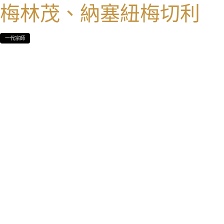
梅林茂、納塞紐梅切利
一代宗師