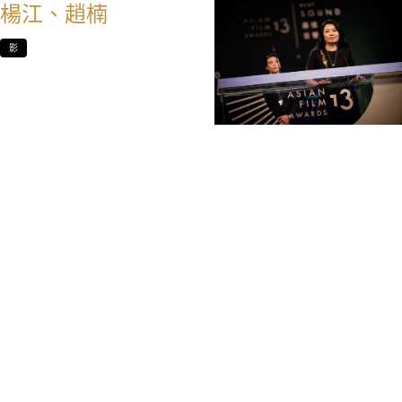
楊江、趙楠
影