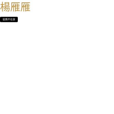
楊雁雁
爸媽不在家