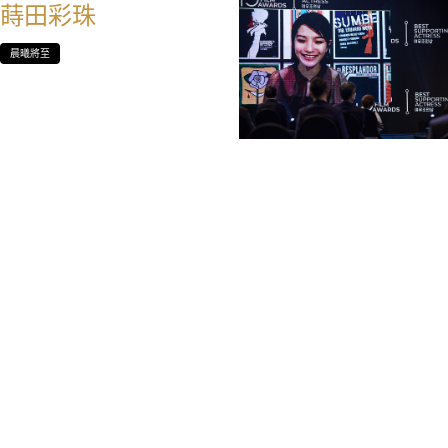
蒔田彩珠
晨曦將至