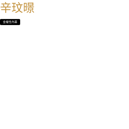
辛玟暻
金權性內幕