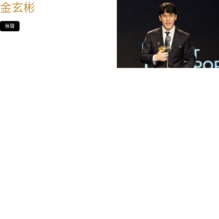
金玄彬
無聲