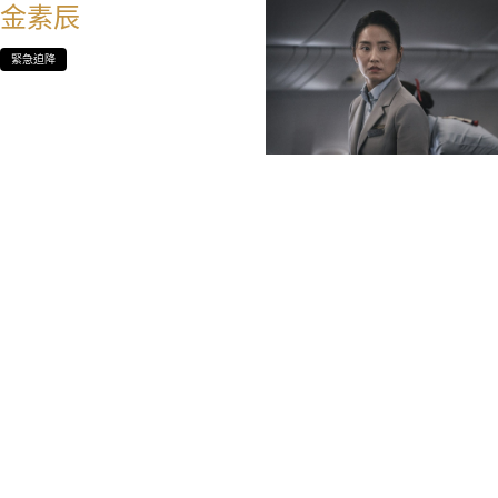
金素辰
緊急迫降