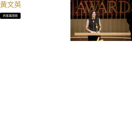
黃文英
刺客聶隱娘