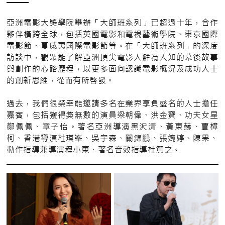
亞洲電影大獎學院舉辦「大師班系列」已超過十年，合作
夥伴橫跨全球，包括英國電影和電視藝術學院、東京國際
電影節、夏威夷國際電影節等。在「大師班系列」的深度
訪談中，觀眾能了解亞洲頂尖電影人鮮為人知的幕後故事
與創作的心路歷程，以更多面向認識電影概況及成功人士
的創新思維，從而有所啓發。
過去，我們很榮幸能邀請多名在業界享負盛名的人士擔任
嘉賓，包括獲得獎無數的演員梁朝偉、洪金寶、功夫女星
鄭佩佩、章子怡。著名亞洲導演黑沢清、黃東赫、賈樟
柯、香港導演杜琪峯、吳宇森、關錦鵬、張婉婷、陳果、
動作指導兼導演程小東、著名音效指導杜篤之。