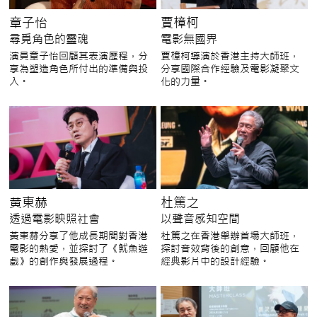
章子怡
賈樟柯
尋覓角色的靈魂
電影無國界
演員章子怡回顧其表演歷程，分
賈樟柯導演於香港主持大師班，
享為塑造角色所付出的準備與投
分享國際合作經驗及電影凝聚文
入。
化的力量。
黄東赫
杜篤之
透過電影映照社會
以聲音感知空間
黃東赫分享了他成長期間對香港
杜篤之在香港舉辦首場大師班，
電影的熱愛，並探討了《魷魚遊
探討音效背後的創意，回顧他在
戲》的創作與發展過程。
經典影片中的設計經驗。