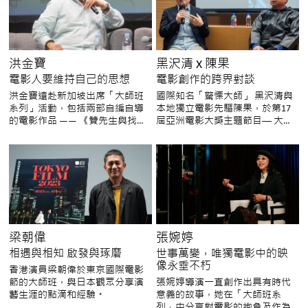
洪金寶
黑沢清 X 陳果
電影人要維持自己的思想
電影創作的跨界對談
洪金寶遠赴新加坡出席「大師班
國際知名「驚慄大師」 黑沢清與
系列」活動，包括兩部自編自導
本地獨立電影先驅陳果，於第17
的電影作品 —— 《贊先生與找錢
屆亞洲電影大獎主題節目── 大師
華》及《特工爺爺》的放映會、
班，大談電影創作的心得與藝術
記者招待會，以及重頭戲「大師
理念。
班」講座，與當地的電影工作
者、傳媒及影迷會面交流。
梁朝偉
張婉婷
相遇與相知 啟發與琢磨
世事萬變，唯獨電影中的映
像永垂不朽
香港演員梁朝偉於東京國際電影
節的大師班，與日本觀眾分享演
張婉婷導演一直創作出具有時代
藝生涯的點滴和經驗。
意義的故事，她在「大師班系
列」中分享對電影的抱負及作為